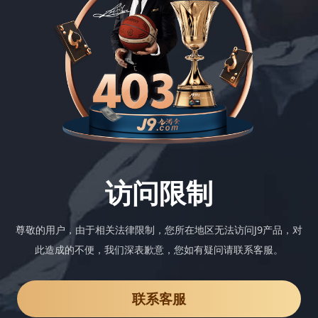
访问限制
尊敬的用户，由于相关法律限制，您所在地区无法访问J9产品，对
此造成的不便，我们深表歉意，您如有疑问请联系客服。
联系客服