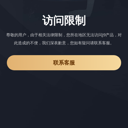
访问限制
尊敬的用户，由于相关法律限制，您所在地区无法访问J9产品，对
此造成的不便，我们深表歉意，您如有疑问请联系客服。
联系客服