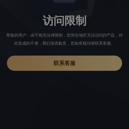
访问限制
尊敬的用户，由于相关法律限制，您所在地区无法访问J9产品，对
此造成的不便，我们深表歉意，您如有疑问请联系客服。
联系客服